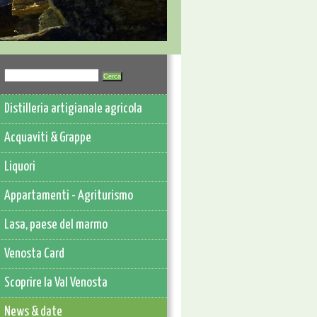
Distilleria artigianale agricola
Acquaviti & Grappe
Liquori
Appartamenti - Agriturismo
Lasa, paese del marmo
Venosta Card
Scoprire la Val Venosta
News & date