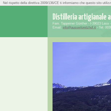
Nel rispetto della direttiva 2009/136/CE ti informiamo che questo sito utilizz
» Deutsch |
» Italiano
Distilleria artigianale
Fam. Tappeiner Günther - I-39023 Lasa -
Email:
info@ausserloretzhof.it
- Tel. 003