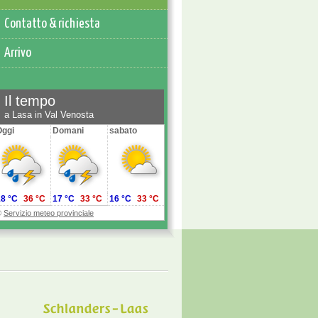
Contatto & richiesta
Arrivo
Il tempo
a Lasa in Val Venosta
Oggi
Domani
sabato
18 °C
36 °C
17 °C
33 °C
16 °C
33 °C
©
Servizio meteo provinciale