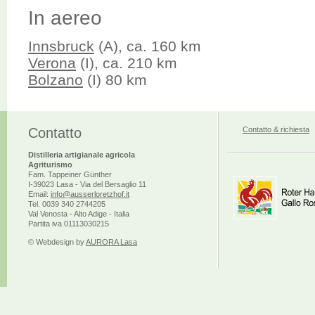
In aereo
Innsbruck
(A), ca. 160 km
Verona
(I), ca. 210 km
Bolzano
(I) 80 km
Contatto
Contatto & richiesta
Distilleria artigianale agricola
Agriturismo
Fam. Tappeiner Günther
I-39023 Lasa - Via del Bersaglio 11
Email:
info@ausserloretzhof.it
Tel. 0039 340 2744205
Val Venosta - Alto Adige - Italia
Partita iva 01113030215
© Webdesign by
AURORA Lasa